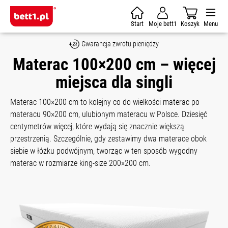
Skip to main content
Start
Moje bett1
Koszyk
Menu
Gwarancja zwrotu pieniędzy
Materac 100×200 cm – więcej
miejsca dla singli
Materac 100×200 cm to kolejny co do wielkości materac po
materacu 90×200 cm, ulubionym materacu w Polsce. Dziesięć
centymetrów więcej, które wydają się znacznie większą
przestrzenią. Szczególnie, gdy zestawimy dwa materace obok
siebie w łóżku podwójnym, tworząc w ten sposób wygodny
materac w rozmiarze king-size 200×200 cm.