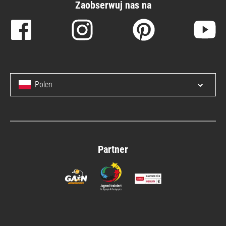
Zaobserwuj nas na
Polen
Open/c
Partner