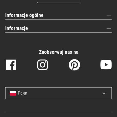
Informacje ogólne
Informacje
Zaobserwuj nas na
Polen
Open/c