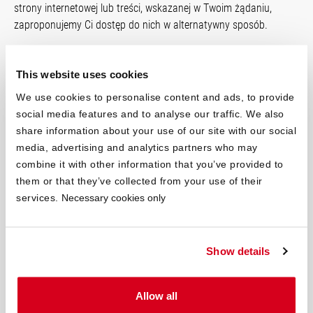
strony internetowej lub treści, wskazanej w Twoim żądaniu,
zaproponujemy Ci dostęp do nich w alternatywny sposób.
Procedura składania skarg
This website uses cookies
Jeżeli w odpowiedzi na Twój wniosek o zapewnienie dostępności
We use cookies to personalise content and ads, to provide
cyfrowej, odmówimy zapewnienia żądanej przez Ciebie
social media features and to analyse our traffic. We also
dostępności cyfrowej, a Ty nie zgadzasz się z tą odmową, masz
share information about your use of our site with our social
prawo złożyć skargę.
media, advertising and analytics partners who may
combine it with other information that you’ve provided to
Skargę masz prawo złożyć także, jeśli nie zgadzasz się na
them or that they’ve collected from your use of their
skorzystanie z alternatywnego sposobu dostępu, który
services.
Necessary cookies only
zaproponowaliśmy Ci w odpowiedzi na Twój wniosek o
zapewnienie dostępności cyfrowej.
Show details
Ewentualną skargę złóż listownie lub drogą elektorniczną do
Rzecznika Praw Obywatelskich
na adres:
Allow all