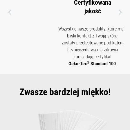
Certyfikowana
jakość
Poprzedni
Nast
Wszystkie nasze produkty, które mają
bliski kontakt z Twoją skórą,
zostały przetestowane pod kątem
bezpieczeństwa dla zdrowia
i posiadają certyfikat
®
Oeko-Tex
Standard 100
.
Zwasze bardziej miękko!