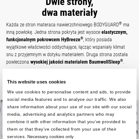
Dwie strony,
dwa materiały
®
Każda ze stron materaca nawierzchniowego BODYGUARD
ma
inną powłokę. Jedna strona pokryta jest wysoce
elastycznym,
®
funkcjonalnym pokrowcem HyBreeze
, który posiada
wyjątkowe właściwości oddychające, łącząc wspaniały klimat
snu z przyjemnym w dotyku materiałem. Druga strona została
®
powleczona
wysokiej jakości materiałem Baum­woll­Sleep
.
This website uses cookies
We use cookies to personalise content and ads, to provide
social media features and to analyse our traffic. We also
share information about your use of our site with our social
media, advertising and analytics partners who may
Przede wszystkim
combine it with other information that you’ve provided to
them or that they’ve collected from your use of their
ergonomia
services.
Necessary cookies only