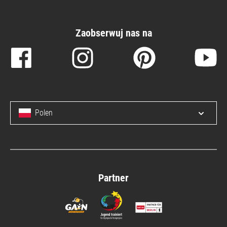
Zaobserwuj nas na
Polen
Open/c
Partner