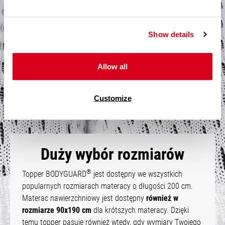
®
Wnętrze toppera BODYGUARD
jest wypełnione
wyjątkowo miękkią elastyczną pianką
, która dodatkowo
Show details
amortyzuje każdą znajdującą się pod nim powierzchnię.
Innowacyjne
moduły ergonomiczne
materaca
®
BODYGUARD
umieszczono również w topperze, dzięki
Allow all
czemu wrażliwe części ciała, takie jak kark, ramiona i
odcinek lędźwiowy, są dodatkowo odciążone.
Customize
Duży wybór rozmiarów
®
Topper BODYGUARD
jest dostępny we wszystkich
popularnych rozmiarach materacy o długości 200 cm.
Materac nawierzchniowy jest dostępny
również w
rozmiarze 90x190 cm
dla krótszych materacy. Dzięki
temu topper pasuje również wtedy, gdy wymiary Twojego