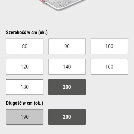
Select
Szerokość w cm (ok.)
80
90
100
120
140
160
180
200
Select
Długość w cm (ok.)
190
200
(This option is currently unavailable.)