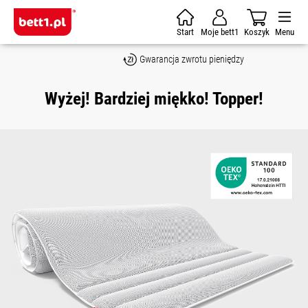
Skip to main content
Start
Moje bett1
Koszyk
Menu
Gwarancja zwrotu pieniędzy
Wyżej! Bardziej miękko! Topper!
Skip image gallery