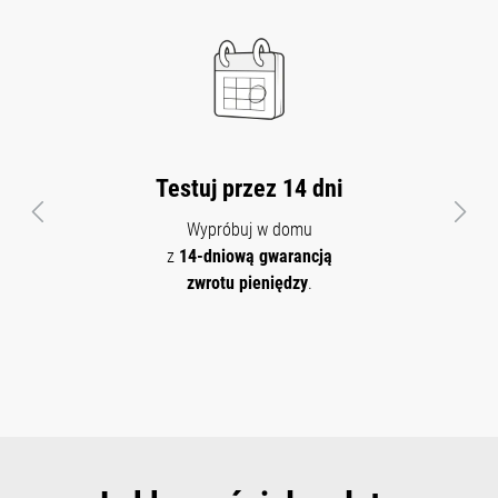
Testuj przez 14 dni
Poprzedni
Nast
Wypróbuj w domu
z
14-dniową gwarancją
zwrotu pieniędzy
.