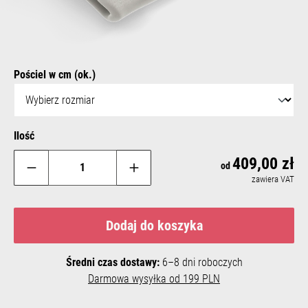
Select
Pościel w cm (ok.)
Ilość
409,00 zł
Reg
od
zawiera VAT
Dodaj do koszyka
Średni czas dostawy:
6–8 dni roboczych
Darmowa wysyłka od 199 PLN