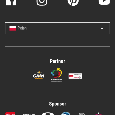
Polen
Open/c
Partner
Sponsor