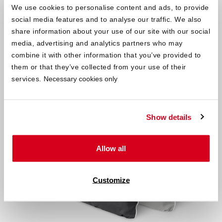
oddychać
kołdrze, poduszkom, materacowi, ale przede
We use cookies to personalise content and ads, to provide
wszystkim Twojej skórze. Ponadto satyna
chłonie wilgoć
i
social media features and to analyse our traffic. We also
doskonale odprowadza ją na zewnątrz. Pościel satynowa SOFT
share information about your use of our site with our social
®
BREEZE
to
doskonały wybór na lato
.
media, advertising and analytics partners who may
combine it with other information that you’ve provided to
them or that they’ve collected from your use of their
services.
Necessary cookies only
Show details
Allow all
Customize