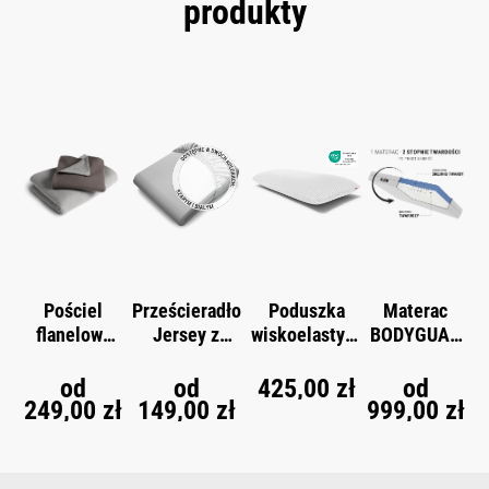
produkty
Skip product gallery
Pościel
Prześcieradło
Poduszka
Materac
flanelowa
Jersey z
wiskoelastycz
BODYGUAR
®
BODYGUAR
gumką
na
D
®
®
®
D
BODYGUARD
BODYGUARD
od
od
425,00 zł
od
249,00 zł
149,00 zł
999,00 zł