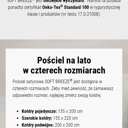
SOFT BREEZE
jest
niezwykle wytrzymała
. Tkanina ta posiada
®
ponadto certyfikat
Oeko-Tex
Standard 100
w rygorystycznej
klasie I produktów (nr testu 17.0.21008).
Pościel na lato
w czterech rozmiarach
®
Pościel satynowa SOFT BREEZE
jest dostępna w
czterech rozmiarach. Żeby mieć pewność, że zamawiasz
odpowiedni rozmiar, najlepiej zmierz swoją kołdrę.
Kołdry pojedyncze:
135 x 200 cm
Szerokie kołdry:
155 x 220 cm
Kołdry podwójne:
200 x 200 cm