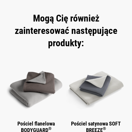
Mogą Cię również
zainteresować następujące
produkty:
Skip product gallery
Pościel flanelowa
Pościel satynowa SOFT
®
®
BODYGUARD
BREEZE