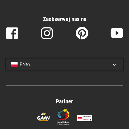
Zaobserwuj nas na
Polen
Open/c
Partner