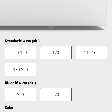
Select
Szerokość w cm (ok.)
90-100
120
140-160
180-200
Select
Długość w cm (ok.)
200
220
Select
Kolor