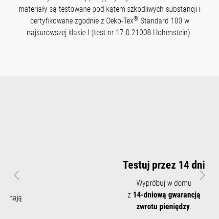
materiały są testowane pod kątem szkodliwych substancji i
®
certyfikowane zgodnie z Oeko-Tex
Standard 100 w
najsurowszej klasie I (test nr 17.0.21008 Hohenstein).
Testuj przez 14 dni
Poprzedni
Nast
Wypróbuj w domu
z
14-dniową gwarancją
zwrotu pieniędzy
.