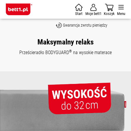
Skip to main content
Start
Moje bett1
Koszyk
Menu
Gwarancja zwrotu pieniędzy
Maksymalny relaks
®
Prześcieradło BODYGUARD
na wysokie materace
Skip image gallery