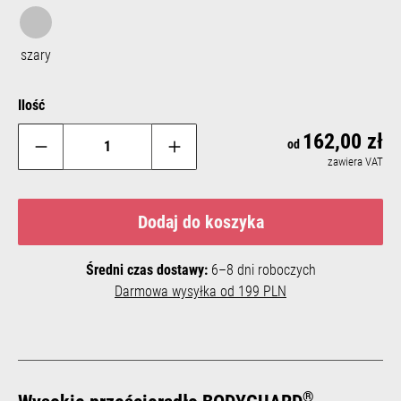
szary
szary
Ilość
162,00 zł
Reg
od
zawiera VAT
Dodaj do koszyka
Średni czas dostawy:
6–8 dni roboczych
Darmowa wysyłka od 199 PLN
®