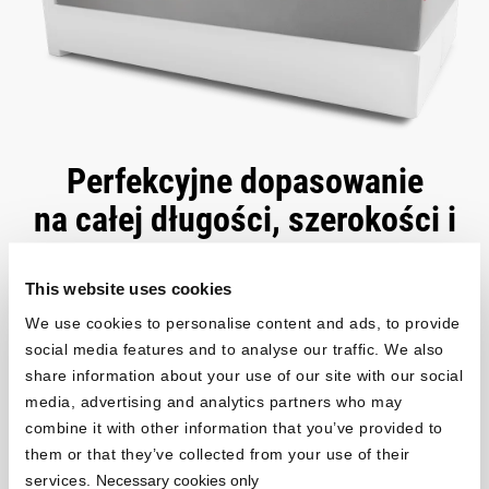
Perfekcyjne dopasowanie
na całej długości, szerokości i
wysokości
This website uses cookies
®
Ekstra wysokie prześcieradło BODYGUARD
oferujemy w
We use cookies to personalise content and ads, to provide
standardowych szerokościach dla łóżek pojedynczych lub
social media features and to analyse our traffic. We also
podwójnych, od 90 do 200 cm szerokości. Jeśli chodzi o
share information about your use of our site with our social
długość, możesz wybrać między konwencjonalną długością
media, advertising and analytics partners who may
prześcieradła 200 cm a długością 220 cm. Aby upewnić się, że
combine it with other information that you’ve provided to
wybierasz odpowiedni rozmiar prześcieradła, po prostu zmierz
them or that they’ve collected from your use of their
swój materac.
services.
Necessary cookies only