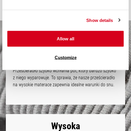
Show details
Allow all
Niezwykle przyjemne
w dotyku
Customize
Materiał Jersey pozwala oddychać Twojemu materacowi.
Prześcieradło szybko wchłania pot, który bardzo szybko
z niego wyparowuje. To sprawia, że nasze prześcieradło
na wysokie materace zapewnia idealne warunki do snu.
Wysoka