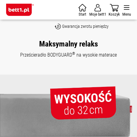
Skip to main content
Start
Moje bett1
Koszyk
Menu
Gwarancja zwrotu pieniędzy
Maksymalny relaks
®
Prześcieradło BODYGUARD
na wysokie materace
Skip image gallery