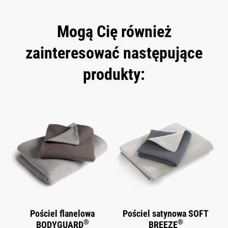
Mogą Cię również
zainteresować następujące
produkty:
Skip product gallery
Pościel flanelowa
Pościel satynowa SOFT
®
®
BODYGUARD
BREEZE