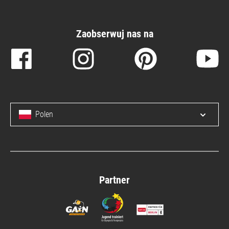
Zaobserwuj nas na
Polen
Open/c
Partner