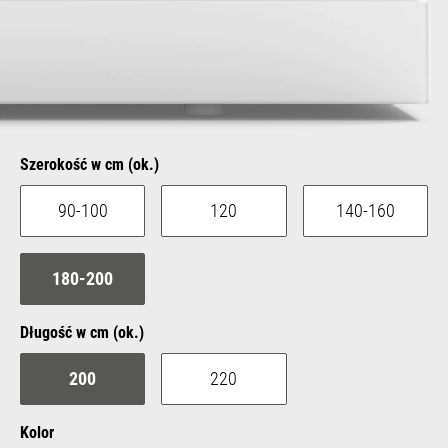
Select
Szerokość w cm (ok.)
90-100
120
140-160
180-200
Select
Długość w cm (ok.)
200
220
Select
Kolor