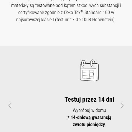
materiały są testowane pod kątem szkodliwych substancji i
®
certyfikowane zgodnie z Oeko-Tex
Standard 100 w
najsurowszej klasie I (test nr 17.0.21008 Hohenstein).
Testuj przez 14 dni
Poprzedni
Nast
Wypróbuj w domu
z
14-dniową gwarancją
zwrotu pieniędzy
.