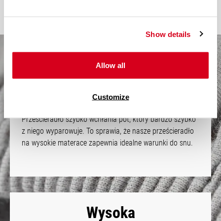
Show details
Allow all
Niezwykle przyjemne
w dotyku
Customize
Materiał Jersey pozwala oddychać Twojemu materacowi.
Prześcieradło szybko wchłania pot, który bardzo szybko
z niego wyparowuje. To sprawia, że nasze prześcieradło
na wysokie materace zapewnia idealne warunki do snu.
Wysoka