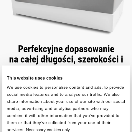
Perfekcyjne dopasowanie
na całej długości, szerokości i
wysokości
This website uses cookies
®
Ekstra wysokie prześcieradło BODYGUARD
oferujemy w
We use cookies to personalise content and ads, to provide
standardowych szerokościach dla łóżek pojedynczych lub
social media features and to analyse our traffic. We also
podwójnych, od 90 do 200 cm szerokości. Jeśli chodzi o
share information about your use of our site with our social
długość, możesz wybrać między konwencjonalną długością
media, advertising and analytics partners who may
prześcieradła 200 cm a długością 220 cm. Aby upewnić się, że
combine it with other information that you’ve provided to
wybierasz odpowiedni rozmiar prześcieradła, po prostu zmierz
them or that they’ve collected from your use of their
swój materac.
services.
Necessary cookies only