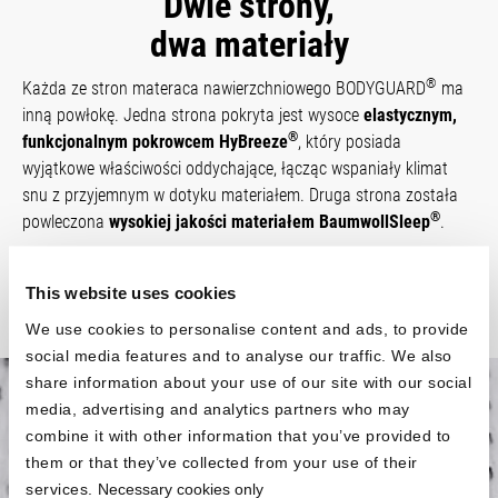
Dwie strony,
dwa materiały
®
Każda ze stron materaca nawierzchniowego BODYGUARD
ma
inną powłokę. Jedna strona pokryta jest wysoce
elastycznym,
®
funkcjonalnym pokrowcem HyBreeze
, który posiada
wyjątkowe właściwości oddychające, łącząc wspaniały klimat
snu z przyjemnym w dotyku materiałem. Druga strona została
®
powleczona
wysokiej jakości materiałem Baum­woll­Sleep
.
This website uses cookies
We use cookies to personalise content and ads, to provide
social media features and to analyse our traffic. We also
share information about your use of our site with our social
media, advertising and analytics partners who may
Przede wszystkim
combine it with other information that you’ve provided to
them or that they’ve collected from your use of their
ergonomia
services.
Necessary cookies only