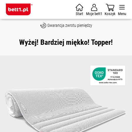
Skip to main content
Start
Moje bett1
Koszyk
Menu
Gwarancja zwrotu pieniędzy
Wyżej! Bardziej miękko! Topper!
Skip image gallery