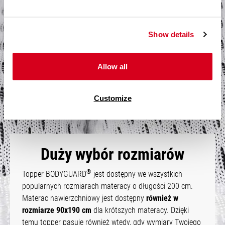
®
Wnętrze toppera BODYGUARD
jest wypełnione
wyjątkowo miękkią elastyczną pianką
, która dodatkowo
Show details
amortyzuje każdą znajdującą się pod nim powierzchnię.
Innowacyjne
moduły ergonomiczne
materaca
®
BODYGUARD
umieszczono również w topperze, dzięki
Allow all
czemu wrażliwe części ciała, takie jak kark, ramiona i
odcinek lędźwiowy, są dodatkowo odciążone.
Customize
Duży wybór rozmiarów
®
Topper BODYGUARD
jest dostępny we wszystkich
popularnych rozmiarach materacy o długości 200 cm.
Materac nawierzchniowy jest dostępny
również w
rozmiarze 90x190 cm
dla krótszych materacy. Dzięki
temu topper pasuje również wtedy, gdy wymiary Twojego