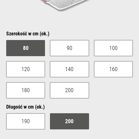
Select
Szerokość w cm (ok.)
80
90
100
120
140
160
180
200
Select
Długość w cm (ok.)
190
200