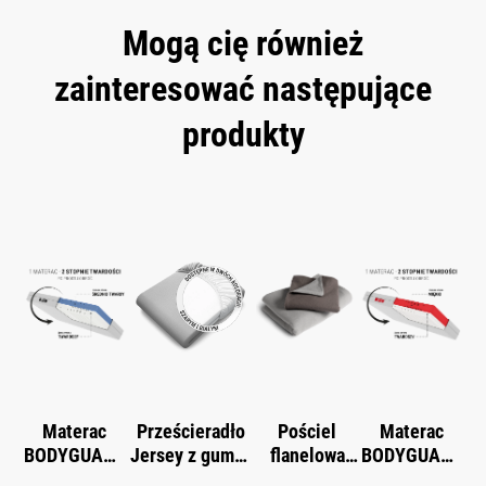
Mogą cię również
zainteresować następujące
produkty
Skip product gallery
Materac
Prześcieradło
Pościel
Materac
BODYGUARD
Jersey z gumką
flanelowa
BODYGUARD
®
®
®
BODYGUARD
BODYGUARD
miękki