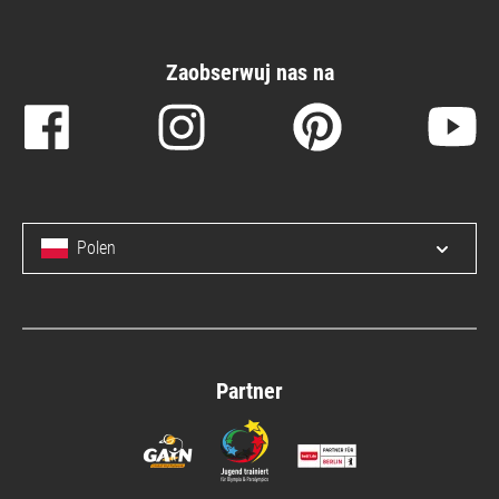
Zaobserwuj nas na
Polen
Open/c
Partner