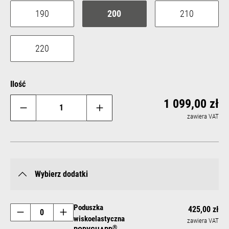
190
200
210
220
Ilość
Reg
1 099,00 zł
zawiera VAT
Wybierz dodatki
Poduszka
425,00 zł
wiskoelastyczna
zawiera VAT
®