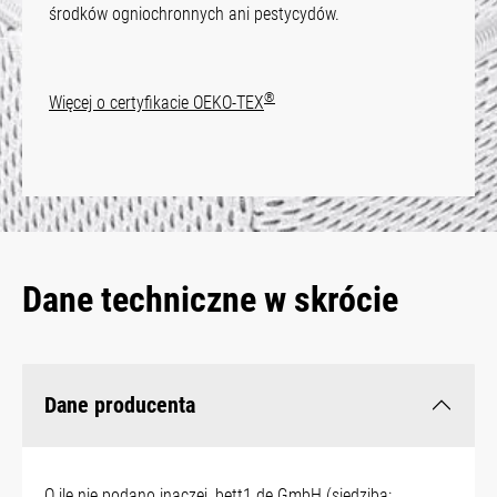
środków ogniochronnych ani pestycydów.
®
Więcej o certyfikacie OEKO-TEX
Dane techniczne w skrócie
Dane producenta
O ile nie podano inaczej, bett1.de GmbH (siedziba: