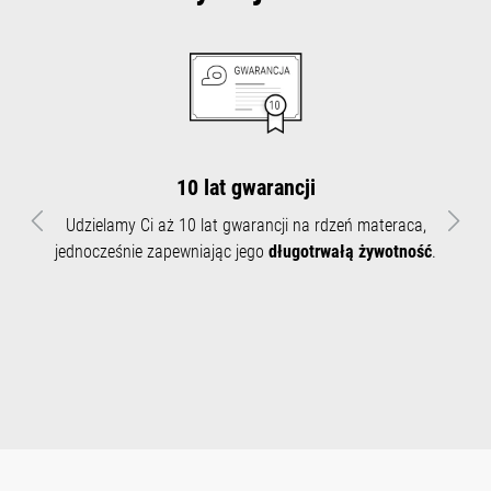
10 lat gwarancji
Udzielamy Ci aż 10 lat gwarancji na rdzeń materaca,
Poprzedni
Nast
jednocześnie zapewniając jego
długotrwałą żywotność
.