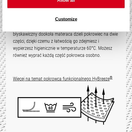
Allow all
®
Oddychający pokrowiec funkcjonalny HyBreeze
Customize
umożliwia optymalne odprowadzanie wilgoci ciała i
zapewnia przyjemny klimat snu. Praktyczny zamek
błyskawiczny dookoła materaca dzieli pokrowiec na dwie
części, dzięki czemu z łatwością go zdejmiesz i
wypierzesz higienicznie w temperaturze 60°C. Możesz
również wyprać każdą część pokrowca osobno.
®
Więcej na temat pokrowca funkcjonalnego HyBreeze