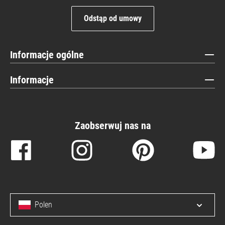
Odstąp od umowy
Informacje ogólne
Informacje
Zaobserwuj nas na
Polen
Open/c