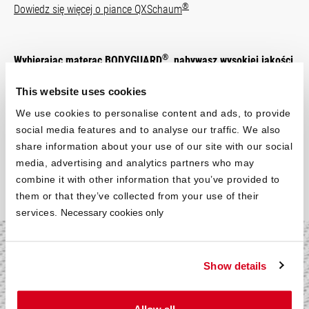
®
Dowiedz się więcej o piance QXSchaum
®
Wybierając materac BODYGUARD
, nabywasz wysokiej jakości
produkt, z którego nie będziesz chciał zrezygnować. Rdzeń
This website uses cookies
naszego materaca, niezależnie od jego
rozmiaru
, jest
wyprodukowany z jednego kawałka pianki, co zapewnia
We use cookies to personalise content and ads, to provide
wspaniały komfort snu. Zamów już teraz swój wymarzony
social media features and to analyse our traffic. We also
®
rozmiar, a materac BODYGUARD
zapewni Ci błogi i
share information about your use of our site with our social
relaksujący sen.
media, advertising and analytics partners who may
combine it with other information that you’ve provided to
them or that they’ve collected from your use of their
services.
Necessary cookies only
Oddychający
Show details
i przyjemny w dotyku