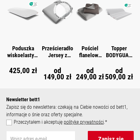
Poduszka
Prześcieradło
Pościel
Topper
wiskoelastycz
Jersey z
flanelowa
BODYGUAR
®
na
gumką
BODYGUAR
D
®
®
®
BODYGUARD
BODYGUARD
D
425,00 zł
od
od
od
149,00 zł
249,00 zł
509,00 zł
Newsletter bett1
Zapisz się do newslettera: czekają na Ciebie nowości od bett1,
informacje o śnie oraz oferty specjalne.
Przeczytałem i akceptuję
politykę prywatności
.*
Zapisz się