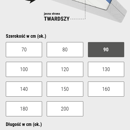
Select
Szerokość w cm (ok.)
70
80
90
100
120
130
140
150
160
180
200
Select
Długość w cm (ok.)