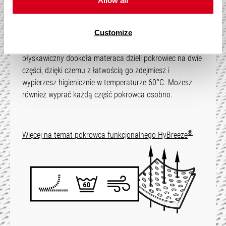
Allow all
®
Oddychający pokrowiec funkcjonalny HyBreeze
Customize
umożliwia optymalne odprowadzanie wilgoci ciała i
zapewnia przyjemny klimat snu. Praktyczny zamek
błyskawiczny dookoła materaca dzieli pokrowiec na dwie
części, dzięki czemu z łatwością go zdejmiesz i
wypierzesz higienicznie w temperaturze 60°C. Możesz
również wyprać każdą część pokrowca osobno.
®
Więcej na temat pokrowca funkcjonalnego HyBreeze