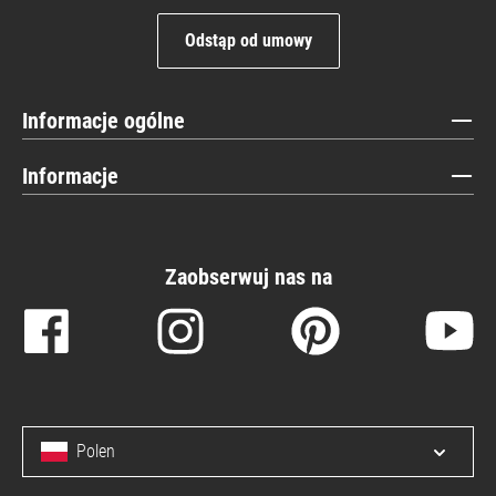
Odstąp od umowy
Informacje ogólne
Informacje
Zaobserwuj nas na
Polen
Open/c