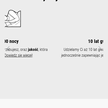
10 lat gwarancji
Udzielamy Ci aż 10 lat gwarancji na rdzeń materaca,
Poprzedni
Nast
jednocześnie zapewniając jego
długotrwałą żywotność
.