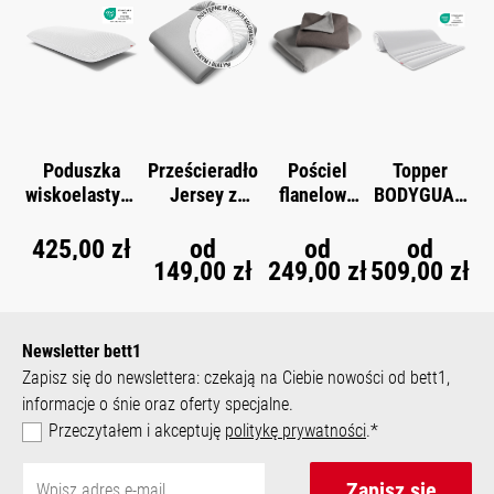
Poduszka
Prześcieradło
Pościel
Topper
wiskoelastycz
Jersey z
flanelowa
BODYGUAR
®
na
gumką
BODYGUAR
D
®
®
®
BODYGUARD
BODYGUARD
D
425,00 zł
od
od
od
149,00 zł
249,00 zł
509,00 zł
Newsletter bett1
Zapisz się do newslettera: czekają na Ciebie nowości od bett1,
informacje o śnie oraz oferty specjalne.
Przeczytałem i akceptuję
politykę prywatności
.*
Zapisz się