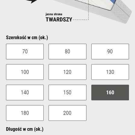
Select
Szerokość w cm (ok.)
70
80
90
100
120
130
140
150
160
180
200
Select
Długość w cm (ok.)