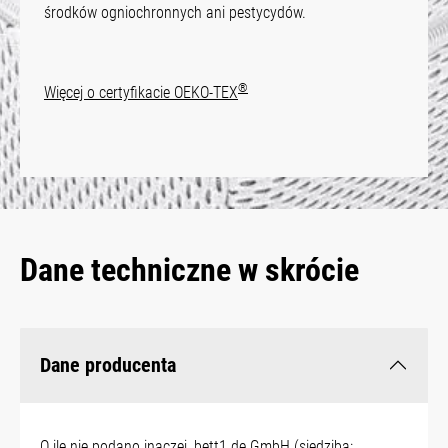
środków ogniochronnych ani pestycydów.
®
Więcej o certyfikacie OEKO-TEX
Dane techniczne w skrócie
Dane producenta
O ile nie podano inaczej, bett1.de GmbH (siedziba: