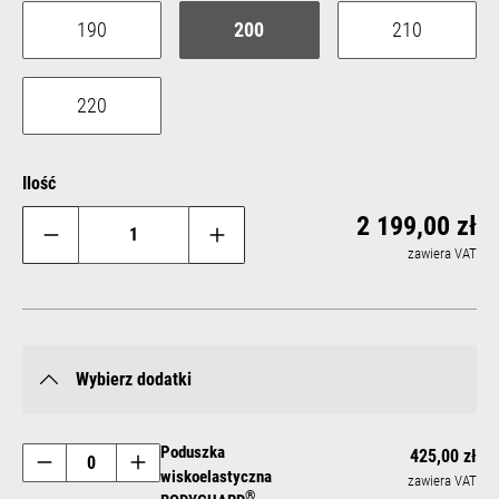
190
200
210
220
Ilość
Reg
2 199,00 zł
zawiera VAT
Wybierz dodatki
Poduszka
425,00 zł
wiskoelastyczna
zawiera VAT
®