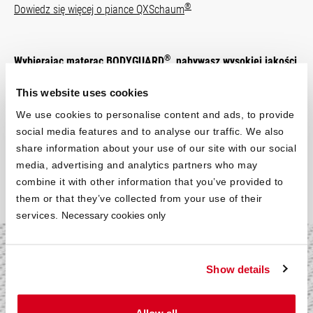
®
Dowiedz się więcej o piance QXSchaum
®
Wybierając materac BODYGUARD
, nabywasz wysokiej jakości
produkt, z którego nie będziesz chciał zrezygnować. Rdzeń
This website uses cookies
naszego materaca, niezależnie od jego
rozmiaru
, jest
wyprodukowany z jednego kawałka pianki, co zapewnia
We use cookies to personalise content and ads, to provide
wspaniały komfort snu. Zamów już teraz swój wymarzony
social media features and to analyse our traffic. We also
®
rozmiar, a materac BODYGUARD
zapewni Ci błogi i
share information about your use of our site with our social
relaksujący sen.
media, advertising and analytics partners who may
combine it with other information that you’ve provided to
them or that they’ve collected from your use of their
services.
Necessary cookies only
Oddychający
Show details
i przyjemny w dotyku