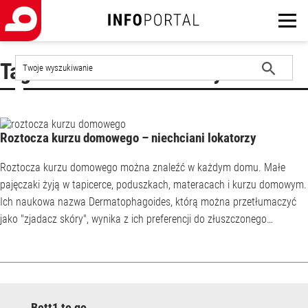
Szukaj
Tag : zwalczanie roztoczy
w
witrynie
Rozpocznij
wyszukiwanie
Roztocza kurzu domowego – niechciani lokatorzy
Roztocza kurzu domowego można znaleźć w każdym domu. Małe
pajęczaki żyją w tapicerce, poduszkach, materacach i kurzu domowym.
Ich naukowa nazwa Dermatophagoides, którą można przetłumaczyć
jako "zjadacz skóry", wynika z ich preferencji do złuszczonego
naskórka, którego duże ilości znajdują się w naszych łóżkach.
Niektórzy ludzie cierpią na alergię na roztocza, ale większość nie zdaje
sobie sprawy z tego, że te mikroskopijne zwierzęta znajdują się w ich
sypialniach. Niechciane zwierzęta ...
Bett1 to go