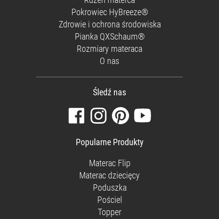
Pokrowiec HyBreeze®
Zdrowie i ochrona środowiska
Pianka QXSchaum®
Rozmiary materaca
O nas
Śledź nas
Odwiedź
Śledź
Znajdź
Oglądaj
naszą
nas
nas
nasze
stronę
na
na
filmy
Popularne Produkty
na
Instagramie
Pintereście
na
Facebooku
YouTube
Materac Flip
Materac dziecięcy
Poduszka
Pościel
Topper