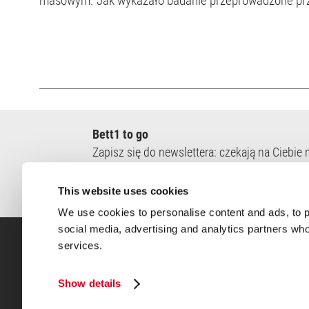
masowym. Jak wykazało badanie przeprowadzone przez Niemiecką Kasę Chorych, jedna trzecia osób w
Niemczech w wieku od 40 do 59 lat cierpi na deficyt s
Bett1 to go
azwisko
Zapisz się do newslettera: czekają na Ciebie
twierdzenie:
śnie oraz oferty specjalne.
Przeczytałem i akceptuję
politykę prywatn
This website uses cookies
We use cookies to personalise content and ads, to pr
social media, advertising and analytics partners who
services.
Do Zwycięzcy Testów Materacy
Show details