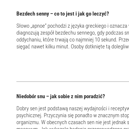
Bezdech senny – co to jest i jak go leczyć?
Słowo „apnoe” pochodzi z języka greckiego i oznacza
diagnozują zespół bezdechu sennego, gdy podczas sn
oddychaniu, które trwają co najmniej 10 sekund. Prze
sięgać nawet kilku minut. Osoby dotknięte tą dolegliwością zwykle tego nie zauważają. Często to ich
partnerzy w łóżku zauważają objawy. Jeśli śpisz obok
Niedobór snu – jak sobie z nim poradzić?
Dobry sen jest podstawą naszej wydajności i receptyw
psychicznej. Przyczynia się ponadto w znacznym sto
organizmu. W obecnych czasach sen nie jest jednak s