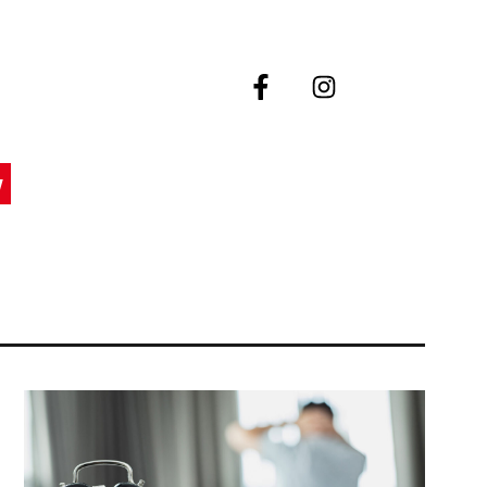
y
ozpocznij
yszukiwanie