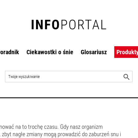
oradnik
Ciekawostki o śnie
Glosariusz
Produkt
Szukaj
w
R
witrynie
w
anować na to trochę czasu. Gdy nasz organizm
, zbyt nagłe zmiany mogą prowadzić do zaburzeń snu i