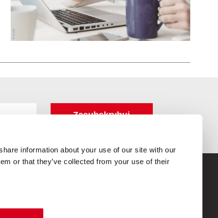
Zasubskrybuj
share information about your use of our site with our
em or that they’ve collected from your use of their
Śledź nas
Odwiedź
Śledź
Znajdź
Oglądaj
naszą
nas
nas
nasze