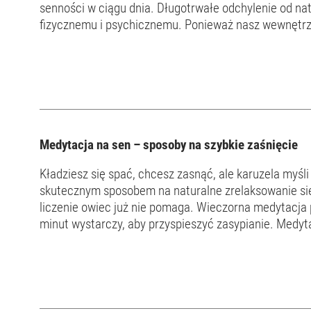
senności w ciągu dnia. Długotrwałe odchylenie od n
fizycznemu i psychicznemu. Ponieważ nasz wewnętrz
słońca, nie da się go po prostu „przeprogramować”. 
Medytacja na sen – sposoby na szybkie zaśnięcie
Kładziesz się spać, chcesz zasnąć, ale karuzela myśli
skutecznym sposobem na naturalne zrelaksowanie się 
liczenie owiec już nie pomaga. Wieczorna medytacja p
minut wystarczy, aby przyspieszyć zasypianie. Medytacja może pomóc w zasypianiu Medytacja to praktyka
duchowa, którą ludzie stosują od tysięcy lat. Jest tak s