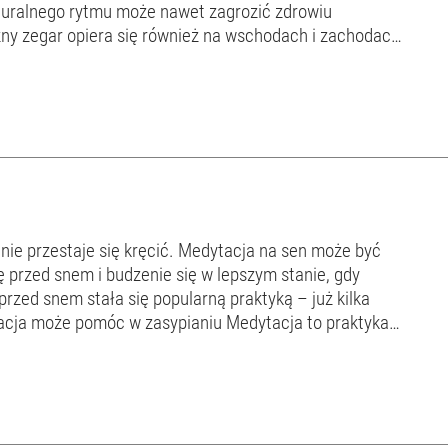
aturalnego rytmu może nawet zagrozić zdrowiu
ny zegar opiera się również na wschodach i zachodach
W niektórych sytuacjach warto jednak świadomie zm...
 nie przestaje się kręcić. Medytacja na sen może być
przed snem i budzenie się w lepszym stanie, gdy
rzed snem stała się popularną praktyką – już kilka
tara, że jej dokł...