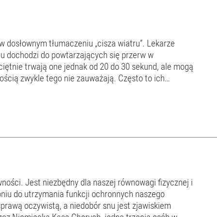
 w dosłownym tłumaczeniu „cisza wiatru”. Lekarze
u dochodzi do powtarzających się przerw w
ciętnie trwają one jednak od 20 do 30 sekund, ale mogą
 osoby cierpiącej na bezdech senny, zwy...
ności. Jest niezbędny dla naszej równowagi fizycznej i
pniu do utrzymania funkcji ochronnych naszego
prawą oczywistą, a niedobór snu jest zjawiskiem