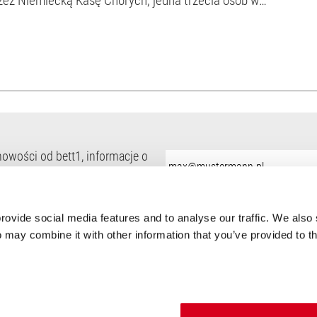
nu. Ale również 20% osób powyżej 60. ro...
 nowości od bett1, informacje o
Adres
e-
mail:
ości.
ovide social media features and to analyse our traffic. We also 
 may combine it with other information that you’ve provided to th
Informacje Ogólne
Informacje
Obsługa klienta
Twardość materaca
Koszty wysyłki
Nasza historia