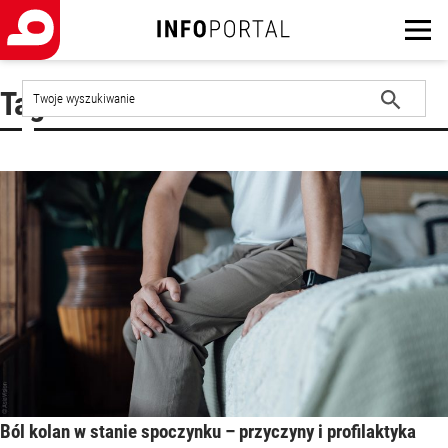
Szukaj
Tag : kolana
w
witrynie
Rozpocznij
wyszukiwanie
Ból kolan w stanie spoczynku – przyczyny i profilaktyka