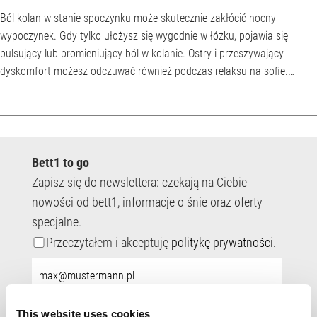
Ból kolan w stanie spoczynku może skutecznie zakłócić nocny
wypoczynek. Gdy tylko ułożysz się wygodnie w łóżku, pojawia się
pulsujący lub promieniujący ból w kolanie. Ostry i przeszywający
dyskomfort możesz odczuwać również podczas relaksu na sofie.
Chociaż w momencie pojawienia się bólu staw nie jest obciążony, wiele
osób zmaga się z bólem kolan w stanie spoczynku. Kogo dotyczy ból
kolan w stanie spoczynku? Ból kolan w stanie spoczynku może
dotyczyć każdego - bez względu na wiek, a...
Bett1 to go
Zapisz się do newslettera: czekają na Ciebie
nowości od bett1, informacje o śnie oraz oferty
specjalne.
Przeczytałem i akceptuję
politykę prywatności.
Adres
e-
mail:
This website uses cookies