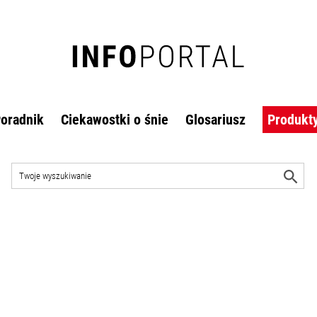
oradnik
Ciekawostki o śnie
Glosariusz
Produkt
Szukaj
w
R
witrynie
w