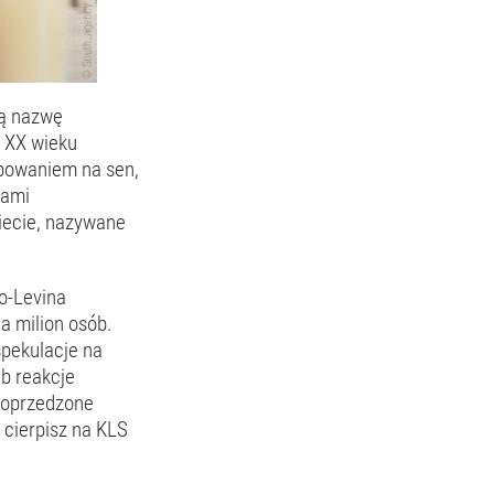
ją nazwę
. XX wieku
bowaniem na sen,
iami
wiecie, nazywane
o-Levina
a milion osób.
spekulacje na
b reakcje
poprzedzone
i cierpisz na KLS