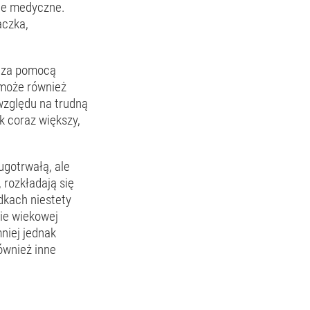
cje medyczne.
aczka,
b za pomocą
 może również
 względu na trudną
k coraz większy,
ugotrwałą, ale
 rozkładają się
adkach niestety
pie wiekowej
niej jednak
ównież inne