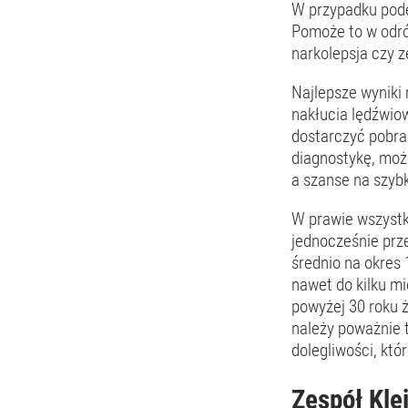
W przypadku pode
Pomoże to w odró
narkolepsja czy 
Najlepsze wyniki
nakłucia lędźwio
dostarczyć pobran
diagnostykę, moż
a szanse na szyb
W prawie wszystk
jednocześnie prze
średnio na okres 
nawet do kilku m
powyżej 30 roku 
należy poważnie 
dolegliwości, kt
Zespół Kle