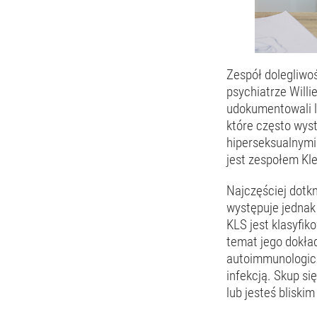
Zespół dolegliwoś
psychiatrze Willi
udokumentowali 
które często wys
hiperseksualnymi
jest zespołem Kle
Najczęściej dotk
występuje jednak
KLS jest klasyfi
temat jego dokła
autoimmunologicz
infekcją. Skup si
lub jesteś bliskim