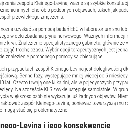
jrzenia zespołu Kleinego-Levina, ważne są szybkie konsulta
żnieniu innych chorób o podobnych objawach, takich jak pad
zespół przewlekłego zmęczenia.
 można uzyskać za pomocą badań EEG w laboratorium snu lu
wego w celu zbadania płynu nerwowego. Ważnych informacji
ie krwi. Znalezienie specjalistycznego gabinetu, głównie ze
e zająć trochę czasu. Wybór opcji terapeutycznych jest jedna
kie znalezienie pomocnego pomocy są obiecujące.
ich przypadkach zespół Kleinego-Levina jest dolegliwością dł
jściową. Senne fazy, występujące mniej więcej co 6 miesięcy,
10 lat. Często trwają one kilka dni, ale w pojedynczych przyp
iesięcy. Na szczęście KLS zwykle ustępuje samoistnie. W gru
życia większość osób nie wykazuje już żadnych objawów. Niem
traktować zespół Kleinego-Levina, ponieważ towarzyszą mu r
óre mogą stać się problematyczne.
inego-Levina i jego konsekwencje