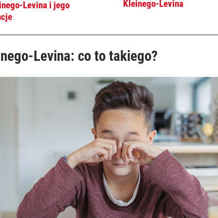
Kleinego-Levina
inego-Levina i jego
cje
inego-Levina: co to takiego?