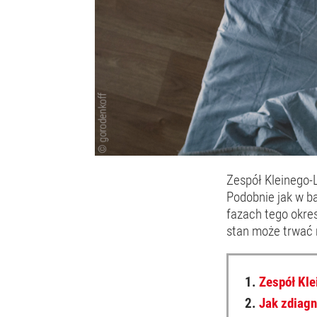
Zespół Kleinego-
Podobnie jak w b
fazach tego okre
stan może trwać m
1.
Zespół Kle
2.
Jak zdiag