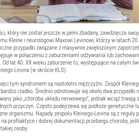
ci, który nie został jeszcze w pełni zbadany, zawdzięcza swo
emu Kleine i neurologowi Maxowi Levinowi, którzy w latach 20
liczne przypadki związane z masywnie zwiększonym zapotrze
tępuje w połączeniu z zaburzeniami odżywiania lub zachowan
. Od lat 40. XX wieku zaburzenie to, występujące na całym ś
inego-Levina (w skrócie KLS).
nięci tym syndromem są nastoletni mężczyźni. Zespół Kleineg
 bardzo rzadko. Średnio odnotowuje się około dwa przypadki n
kowany jako „choroba układu nerwowego”, jednak wciąż trwają 
dnych przyczyn. Często podejrzewa się podłoże genetyczne lu
ne organizmu. Napady zespołu Kleinego-Levina są z reguły 
ę na profilaktyce i dobrej dokumentacji przebiegu choroby, jeśl
 takiej osoby.