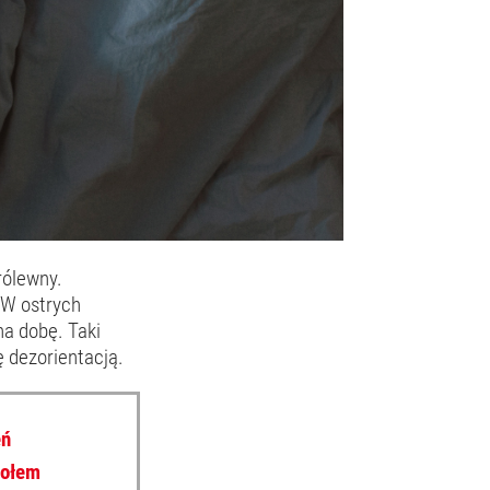
rólewny.
 W ostrych
na dobę. Taki
ę dezorientacją.
eń
połem