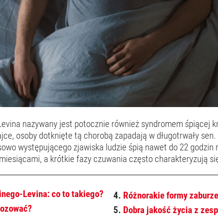
Levina nazywany jest potocznie również syndromem śpiącej k
ajce, osoby dotknięte tą chorobą zapadają w długotrwały sen.
sowo występującego zjawiska ludzie śpią nawet do 22 godzin 
iesiącami, a krótkie fazy czuwania często charakteryzują si
inego-Levina: co to takiego?
4.
Różnorakie formy zaburz
nozować?
5.
Dobra jakość życia z zes